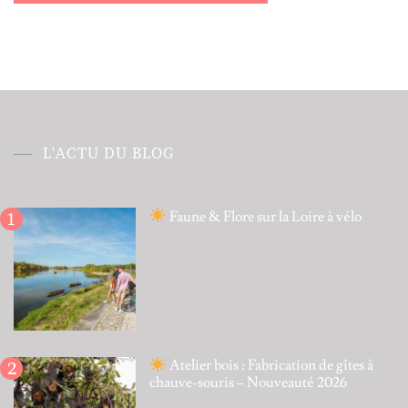
Alternative:
L'ACTU DU BLOG
Faune & Flore sur la Loire à vélo
Atelier bois : Fabrication de gîtes à
chauve-souris – Nouveauté 2026