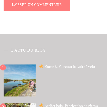
Alternative:
L'ACTU DU BLOG
Faune & Flore sur la Loire à vélo
Atelier bois : Fabrication de gîtes à