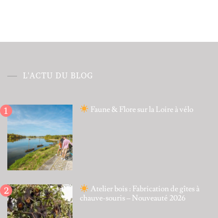
Alternative:
L'ACTU DU BLOG
Faune & Flore sur la Loire à vélo
Atelier bois : Fabrication de gîtes à
chauve-souris – Nouveauté 2026